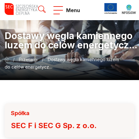
Menu
Dostawy węgla kamiennego
luzem do celów energetycz...
/
Przetargi
/
Dostawy węgla kamiennego luzem
do celów energetycz...
Spółka
SEC F i SEC G Sp. z o.o.