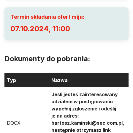
Termin składania ofert mija:
07.10.2024, 11:00
Dokumenty do pobrania:
Typ
Nazwa
D
Jeśli jesteś zainteresowany
udziałem w postępowaniu
wypełnij zgłoszenie i odeślij
je na adres:
DOCX
bartosz.kaminski@sec.com.pl,
3
następnie otrzymasz link