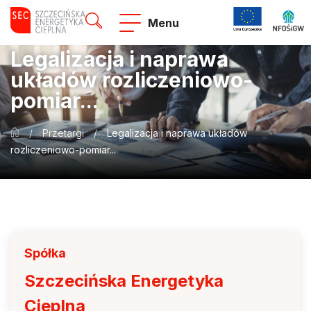
Menu
Legalizacja i naprawa
układów rozliczeniowo-
pomiar...
/
Przetargi
/
Legalizacja i naprawa układów
rozliczeniowo-pomiar...
Spółka
Szczecińska Energetyka
Cieplna