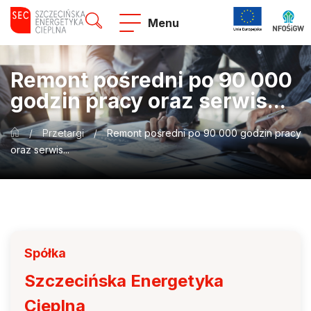
Menu
Remont pośredni po 90 000
godzin pracy oraz serwis...
/
Przetargi
/
Remont pośredni po 90 000 godzin pracy
oraz serwis...
Spółka
Szczecińska Energetyka
Cieplna