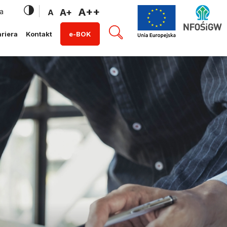
A++
a
A+
A
riera
Kontakt
e-BOK