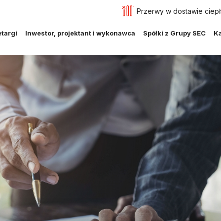
Przerwy w dostawie ciepł
targi
Inwestor, projektant i wykonawca
Spółki z Grupy SEC
Ka