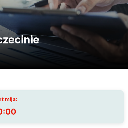
czecinie
t mija:
0:00